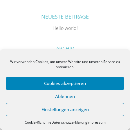
NEUESTE BEITRÄGE
Hello world!
ARCHIV
Dezember 2015
Wir verwenden Cookies, um unsere Website und unseren Service zu
optimieren.
Cookies akzeptieren
Ablehnen
Impressum
|
Datenschutzerklärung
|
Cookie-Richtlinie (EU)
|Ferienwohnung in Göhren auf Rügen
Einstellungen anzeigen
Cookie-Richtlinie
Datenschutzerklärung
Impressum