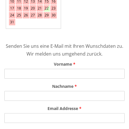
10
11
12
13
14
15
16
17
18
19
20
21
22
23
24
25
26
27
28
29
30
31
Senden Sie uns eine E-Mail mit Ihren Wunschdaten zu.
Wir melden uns umgehend zurück.
Vorname
*
Nachname
*
Email Addresse
*