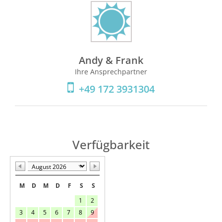
Andy & Frank
Ihre Ansprechpartner
+49 172 3931304
Verfügbarkeit
M
D
M
D
F
S
S
1
2
3
4
5
6
7
8
9